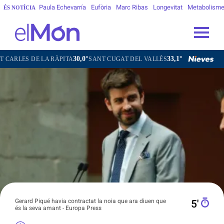
Paula Echevarría
Eufòria
Marc Ribas
Longevitat
Metabolism
ÉS NOTÍCIA
30,0°
33,1°
32,8°
32
A RÀPITA
SANT CUGAT DEL VALLÈS
TERRASSA
SABADELL
Gerard Piqué havia contractat la noia que ara diuen que
5′
és la seva amant - Europa Press