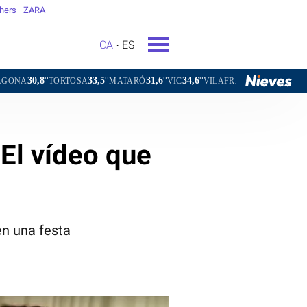
hers
ZARA
CA
ES
33,5°
31,6°
34,6°
31,1°
TOSA
MATARÓ
VIC
VILAFRANCA DEL PENEDÈS
VILANO
 El vídeo que
en una festa