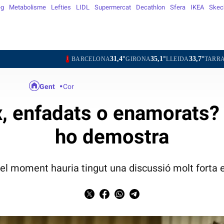
eg
Metabolisme
Lefties
LIDL
Supermercat
Decathlon
Sfera
IKEA
Skec
31,4°
35,1°
33,7°
30,8°
BARCELONA
GIRONA
LLEIDA
TARRAGONA
TOR
Gent
Cor
x, enfadats o enamorats?
ho demostra
del moment hauria tingut una discussió molt forta 