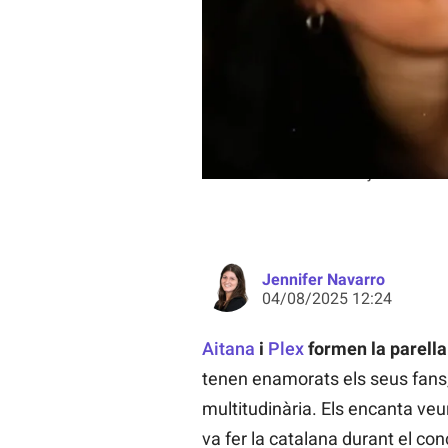
Aitana i Plex continuen junts? - Yo
Jennifer Navarro
04/08/2025 12:24
Aitana
i
Plex
formen la parella 
tenen enamorats els seus fans
multitudinària. Els encanta v
va fer la catalana durant el co