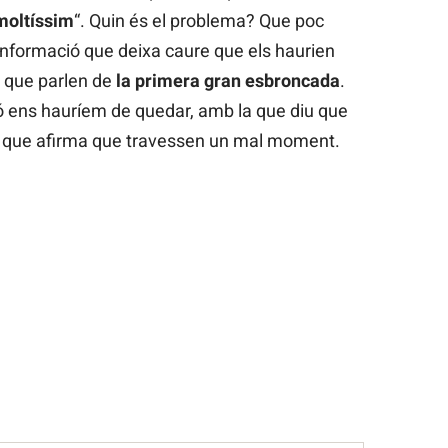
 moltíssim
“. Quin és el problema? Que poc
 informació que deixa caure que els haurien
s que parlen de
la primera gran esbroncada
.
ó ens hauríem de quedar, amb la que diu que
a que afirma que travessen un mal moment.