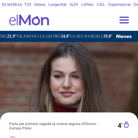
TV3
Aitana
Longevitat
ALDI
Lefties
LIDL
Supermercat
De
ÉS NOTÍCIA
24,8°
19,8°
17,6°
2
OVA I LA GELTRÚ
LA SEU D'URGELL
PUIGCERDÀ
FIGUERES
Parla per primera vegada la cosina segona d'Elionor -
4′
Europa Press