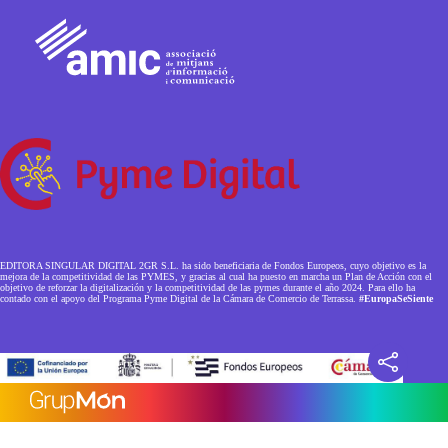
EDITORA SINGULAR DIGITAL 2GR S.L. ha sido beneficiaria de Fondos Europeos, cuyo objetivo es la
mejora de la competitividad de las PYMES, y gracias al cual ha puesto en marcha un Plan de Acción con el
objetivo de reforzar la digitalización y la competitividad de las pymes durante el año 2024. Para ello ha
contado con el apoyo del Programa Pyme Digital de la Cámara de Comercio de Terrassa.
#EuropaSeSiente