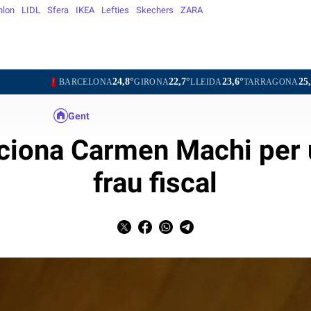
hlon
LIDL
Sfera
IKEA
Lefties
Skechers
ZARA
24,8°
22,7°
23,6°
25,6°
2
BARCELONA
GIRONA
LLEIDA
TARRAGONA
TORTOSA
Gent
ciona Carmen Machi per u
frau fiscal