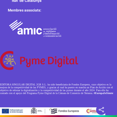
Membres associats:
EDITORA SINGULAR DIGITAL 2GR S.L. ha sido beneficiaria de Fondos Europeos, cuyo objetivo es la
mejora de la competitividad de las PYMES, y gracias al cual ha puesto en marcha un Plan de Acción con el
objetivo de reforzar la digitalización y la competitividad de las pymes durante el año 2024. Para ello ha
contado con el apoyo del Programa Pyme Digital de la Cámara de Comercio de Terrassa.
#EuropaSeSiente