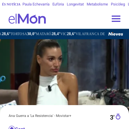
Paula Echevarría
Eufòria
Longevitat
Metabolisme
Psicòleg
ÉS NOTÍCIA
,6°
30,0°
28,4°
28,6°
27,4°
TORTOSA
MATARÓ
VIC
VILAFRANCA DEL PENEDÈS
Ana Guerra a 'La Resistencia' - Movistar+
3′