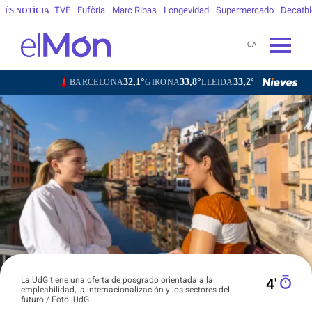
TVE
Eufòria
Marc Ribas
Longevidad
Supermercado
Decath
ÉS NOTÍCIA
CA
32,1°
33,8°
33,2°
30,5°
BARCELONA
GIRONA
LLEIDA
TARRAGONA
La UdG tiene una oferta de posgrado orientada a la
4′
empleabilidad, la internacionalización y los sectores del
futuro / Foto: UdG