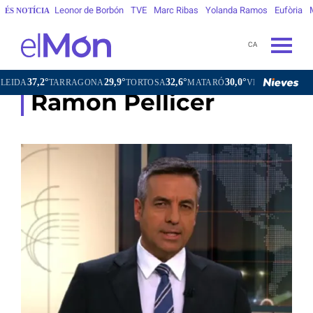
Leonor de Borbón
TVE
Marc Ribas
Yolanda Ramos
Eufòria
ÉS NOTÍCIA
CA
37,2°
29,9°
32,6°
30,0°
31,9°
DA
TARRAGONA
TORTOSA
MATARÓ
VIC
VILAFRAN
Ramon Pellicer