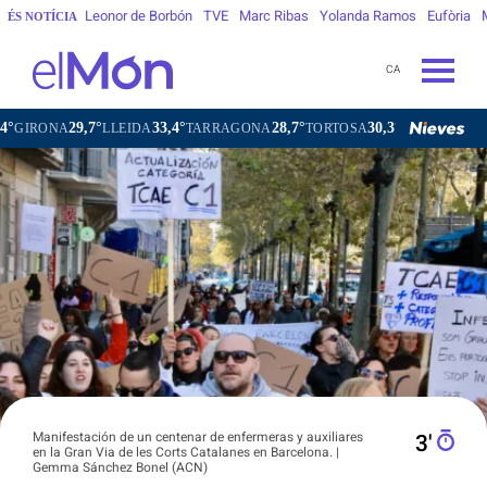
Leonor de Borbón
TVE
Marc Ribas
Yolanda Ramos
Eufòria
ÉS NOTÍCIA
CA
29,7°
33,4°
28,7°
30,3°
28,6°
29,
NA
LLEIDA
TARRAGONA
TORTOSA
MATARÓ
VIC
Manifestación de un centenar de enfermeras y auxiliares
3′
en la Gran Via de les Corts Catalanes en Barcelona. |
Gemma Sánchez Bonel (ACN)