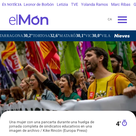
Leonor de Borbón
Letizia
TVE
Yolanda Ramos
Marc Ribas
G
ÉS NOTÍCIA
CA
30,2°
32,6°
30,1°
30,0°
ONA
TORTOSA
MATARÓ
VIC
VILAFRANCA DEL PENEDÈ
Una mujer con una pancarta durante una huelga de
4′
jornada completa de sindicatos educativos en una
imagen de archivo / Kike Rincón (Europa Press)