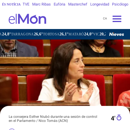
TVE
Marc Ribas
Eufòria
Masterchef
Longevidad
Psicólogo
ÉS NOTÍCIA
CA
26,6°
26,1°
24,0°
20,2°
21,3
TORTOSA
MATARÓ
VIC
VILAFRANCA DEL PENEDÈS
La consejera Esther Niubó durante una sesión de control
4′
en el Parlamento / Nico Tomás (ACN)