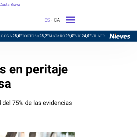
Costa Brava
ES
CA
28,2°
29,6°
24,0°
26,5°
TORTOSA
MATARÓ
VIC
VILAFRANCA DEL PENEDÈS
VIL
s en peritaje
usa
 del 75% de las evidencias