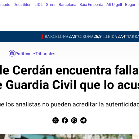
rcado
Decathlon
LIDL
Sfera
Barcelona
Baix Empordà
Alt Urgell
Begur
27,9°
26,9°
27,4°
28,0°
BARCELONA
GIRONA
LLEIDA
TARRAGONA
Política
Tribunales
e Cerdán encuentra falla
 Guardia Civil que lo ac
 los analistas no pueden acreditar la autenticidad