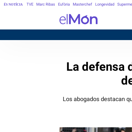
TVE
Marc Ribas
Eufòria
Masterchef
Longevidad
Superme
ÉS NOTÍCIA
La defensa d
de
Los abogados destacan que