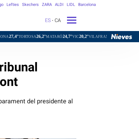
go
Lefties
Skechers
ZARA
ALDI
LIDL
Barcelona
ES
CA
26,2°
24,7°
20,2°
23,6°
TOSA
MATARÓ
VIC
VILAFRANCA DEL PENEDÈS
VILANOV
Tribunal
ont
mparament del presidente al