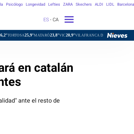
la
Psicólogo
Longevidad
Lefties
ZARA
Skechers
ALDI
LIDL
Barcelon
ES
CA
25,9°
23,8°
20,9°
22,1°
MATARÓ
VIC
VILAFRANCA DEL PENEDÈS
VILANOVA I 
ará en catalán
ntes
lidad" ante el resto de