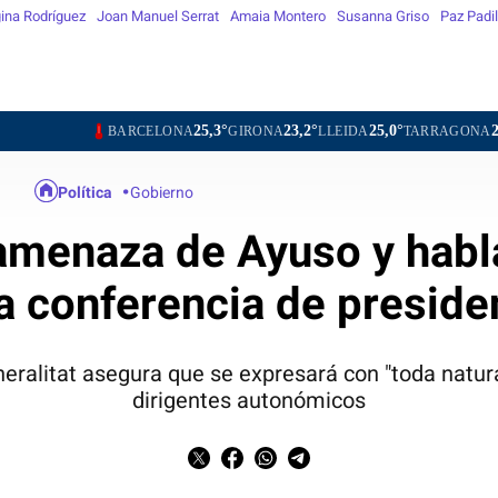
ina Rodríguez
Joan Manuel Serrat
Amaia Montero
Susanna Griso
Paz Padil
25,3°
23,2°
25,0°
26,2°
BARCELONA
GIRONA
LLEIDA
TARRAGONA
TORTOSA
Política
Gobierno
a amenaza de Ayuso y habl
la conferencia de preside
neralitat asegura que se expresará con "toda natura
dirigentes autonómicos