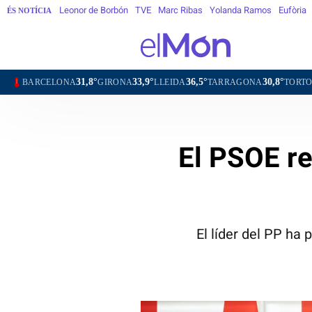
Leonor de Borbón
TVE
Marc Ribas
Yolanda Ramos
Eufòria
ÉS NOTÍCIA
31,8°
33,9°
36,5°
30,8°
34,7°
ELONA
GIRONA
LLEIDA
TARRAGONA
TORTOSA
MA
El PSOE re
El líder del PP ha