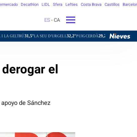
ermercado
Decathlon
LIDL
Sfera
Lefties
Costa Brava
Castillos
Barcelo
ES
CA
31,5°
32,2°
29,2°
34,3°
3
RÚ
LA SEU D'URGELL
PUIGCERDÀ
FIGUERES
GANDESA
 derogar el
»
el apoyo de Sánchez