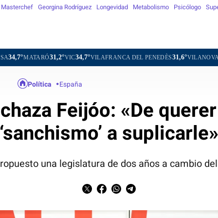
Masterchef
Georgina Rodríguez
Longevidad
Metabolismo
Psicólogo
Sup
31,2°
34,7°
31,6°
TARÓ
VIC
VILAFRANCA DEL PENEDÈS
VILANOVA I LA GELT
Política
España
chaza Feijóo: «De querer
‘sanchismo’ a suplicarle
 propuesto una legislatura de dos años a cambio d