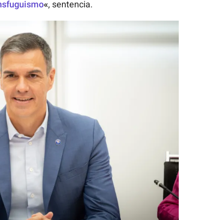
nsfuguismo
«
, sentencia.