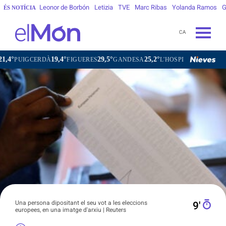
Leonor de Borbón
Letizia
TVE
Marc Ribas
Yolanda Ramos
G
ÉS NOTÍCIA
CA
4°
29,5°
25,2°
28,1°
FIGUERES
GANDESA
L'HOSPITALET DE LLOBREGAT
SANT C
Una persona dipositant el seu vot a les eleccions
9′
europees, en una imatge d'arxiu | Reuters