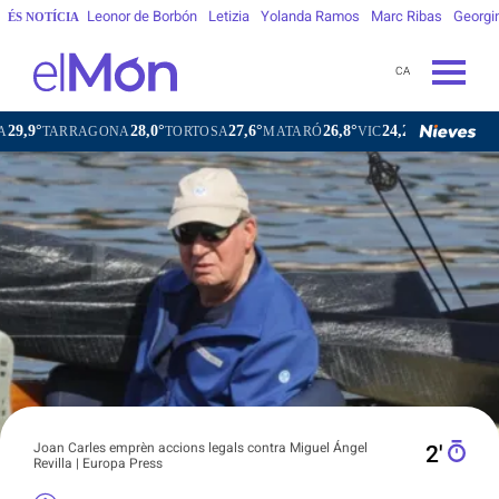
Leonor de Borbón
Letizia
Yolanda Ramos
Marc Ribas
Georgi
ÉS NOTÍCIA
CA
28,0°
27,6°
26,8°
24,2°
ARRAGONA
TORTOSA
MATARÓ
VIC
VILAFRANCA DEL P
Joan Carles emprèn accions legals contra Miguel Ángel
2′
Revilla | Europa Press