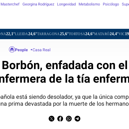
Masterchef
Georgina Rodríguez
Longevidad
Metabolismo
Psicólogo
Sup
24,6°
25,6°
24,6°
24,4°
19,8°
EIDA
TARRAGONA
TORTOSA
MATARÓ
VIC
VILAFRA
People
Casa Real
 Borbón, enfadada con el 
nfermera de la tía enfer
spañola está siendo desolador, ya que la única comp
una prima devastada por la muerte de los hermano