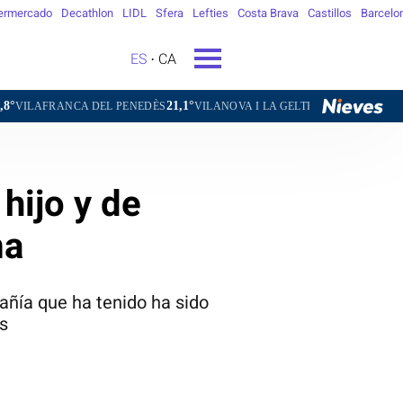
ermercado
Decathlon
LIDL
Sfera
Lefties
Costa Brava
Castillos
Barcelo
ES
CA
21,1°
24,0°
18,4
NCA DEL PENEDÈS
VILANOVA I LA GELTRÚ
LA SEU D'URGELL
hijo y de
ma
añía que ha tenido ha sido
s