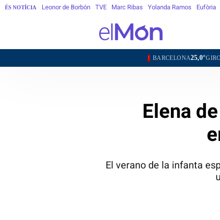
Leonor de Borbón
TVE
Marc Ribas
Yolanda Ramos
Eufòria
ÉS NOTÍCIA
25,0°
22,1°
BARCELONA
GIRONA
LL
Elena de
e
El verano de la infanta e