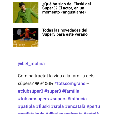
¿Qué ha sido del Fluski del
Super3? El actor, en un
momento «angustiante»
Todas las novedades del
Super3 para este verano
@bet_molina
Com ha tractat la vida a la família dels
súpers? ❤️‍🩹🫂🏡
#totssomgrans
–
#clubsúper3
#super3
#família
#totsomsupers
#supers
#infància
#patipla
#fluski
#srpla
#encatalà
#pertu
#estiktokada
#dibuixosanimats
#català