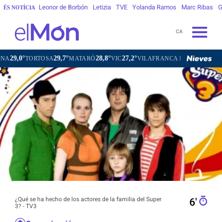
Leonor de Borbón
Letizia
TVE
Yolanda Ramos
Marc Ribas
G
ÉS NOTÍCIA
CA
29,7°
28,8°
27,2°
25,8°
MATARÓ
VIC
VILAFRANCA DEL PENEDÈS
VILANOVA I 
¿Qué se ha hecho de los actores de la familia del Super
6′
3? - TV3