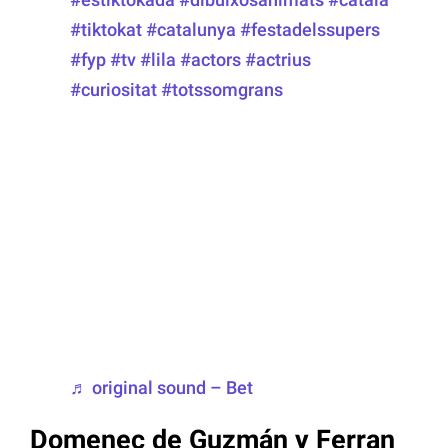
#tiktokat
#catalunya
#festadelssupers
#fyp
#tv
#lila
#actors
#actrius
#curiositat
#totssomgrans
♬ original sound – Bet
Domenec de Guzmán y Ferran