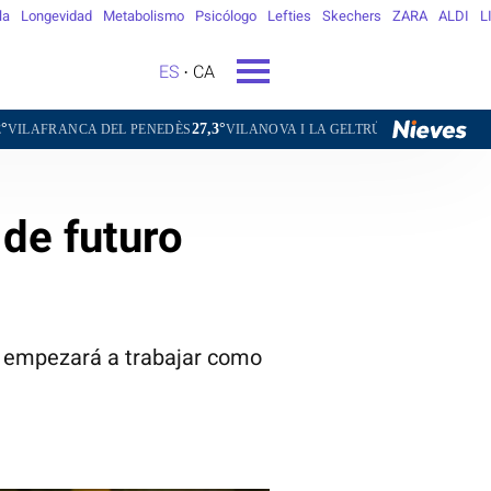
la
Longevidad
Metabolismo
Psicólogo
Lefties
Skechers
ZARA
ALDI
L
ES
CA
27,3°
28,7°
25,2°
DEL PENEDÈS
VILANOVA I LA GELTRÚ
LA SEU D'URGELL
PU
de futuro
s, empezará a trabajar como