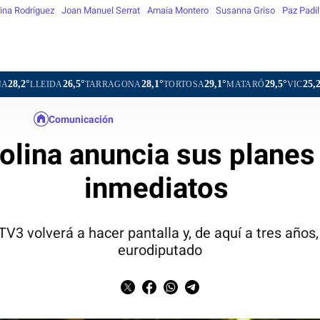
ina Rodríguez
Joan Manuel Serrat
Amaia Montero
Susanna Griso
Paz Padil
26,5°
28,1°
29,1°
29,5°
25,2°
TARRAGONA
TORTOSA
MATARÓ
VIC
VILAFRANCA 
Comunicación
lina anuncia sus planes 
inmediatos
 TV3 volverá a hacer pantalla y, de aquí a tres año
eurodiputado