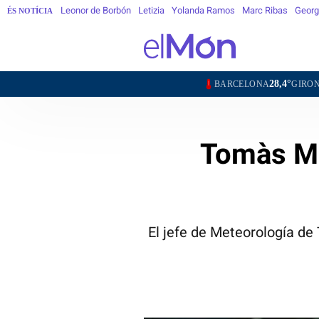
Leonor de Borbón
Letizia
Yolanda Ramos
Marc Ribas
Georg
ÉS NOTÍCIA
28,4°
28,2°
BARCELONA
GIRONA
LLEIDA
Tomàs Mo
El jefe de Meteorología de