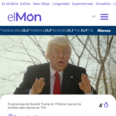
Eufòria
Marc Ribas
Longevidad
Supermercado
Decathlon
L
ÉS NOTÍCIA
CA
26,6°
24,8°
24,1°
16,9°
GONA
TORTOSA
MATARÓ
VIC
VILAFRANCA DEL PENEDÈ
El personaje de Donald Trump en 'Polònia' que se ha
4′
emitido este viernes en TV3