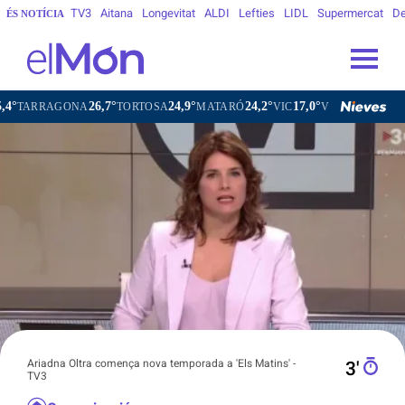
TV3
Aitana
Longevitat
ALDI
Lefties
LIDL
Supermercat
De
ÉS NOTÍCIA
26,7°
24,9°
24,2°
17,0°
2
NA
TORTOSA
MATARÓ
VIC
VILAFRANCA DEL PENEDÈS
Ariadna Oltra comença nova temporada a 'Els Matins' -
3′
TV3