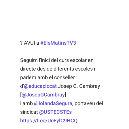
? AVUI a
#ElsMatinsTV3
Seguim l'inici del curs escolar en
directe des de diferents escoles i
parlem amb el conseller
d'
@educaciocat
Josep G. Cambray
[
@JosepGCambray
]
i amb
@IolandaSegura
, portaveu del
sindicat
@USTECSTEs
https://t.co/UcFylC9HCQ