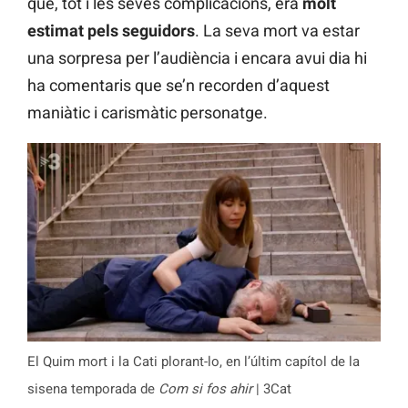
que, tot i les seves complicacions, era
molt
estimat pels seguidors
. La seva mort va estar
una sorpresa per l’audiència i encara avui dia hi
ha comentaris que se’n recorden d’aquest
maniàtic i carismàtic personatge.
El Quim mort i la Cati plorant-lo, en l’últim capítol de la
sisena temporada de
Com si fos ahir
| 3Cat