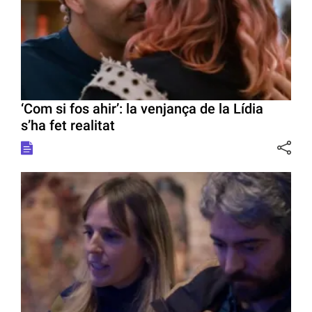
‘Com si fos ahir’: la venjança de la Lídia
s’ha fet realitat