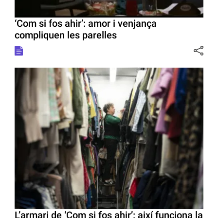
‘Com si fos ahir’: amor i venjança
compliquen les parelles
L’armari de ‘Com si fos ahir’: així funciona la