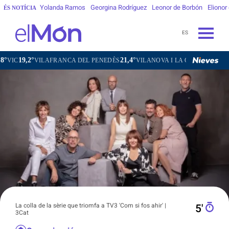
Yolanda Ramos
Georgina Rodríguez
Leonor de Borbón
Elionor
ÉS NOTÍCIA
ES
21,4°
24,1°
LAFRANCA DEL PENEDÈS
VILANOVA I LA GELTRÚ
LA SEU D'URGE
La colla de la sèrie que triomfa a TV3 'Com si fos ahir' |
5′
3Cat