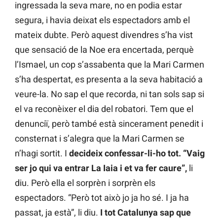
ingressada la seva mare, no en podia estar
segura, i havia deixat els espectadors amb el
mateix dubte. Però aquest divendres s’ha vist
que sensació de la Noe era encertada, perquè
l’Ismael, un cop s’assabenta que la Mari Carmen
s’ha despertat, es presenta a la seva habitació a
veure-la. No sap el que recorda, ni tan sols sap si
el va reconèixer el dia del robatori. Tem que el
denunciï, però també està sincerament penedit i
consternat i s’alegra que la Mari Carmen se
n’hagi sortit. I
decideix confessar-li-ho tot. “Vaig
ser jo qui va entrar La Iaia i et va fer caure”,
li
diu. Però ella el sorprèn i sorprèn els
espectadors. “Però tot això jo ja ho sé. I ja ha
passat, ja està”, li diu.
I tot Catalunya sap que