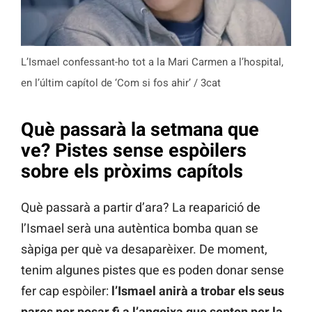
L’Ismael confessant-ho tot a la Mari Carmen a l’hospital,
en l’últim capítol de ‘Com si fos ahir’ / 3cat
Què passarà la setmana que
ve? Pistes sense espòilers
sobre els pròxims capítols
Què passarà a partir d’ara? La reaparició de
l’Ismael serà una autèntica bomba quan se
sàpiga per què va desaparèixer. De moment,
tenim algunes pistes que es poden donar sense
fer cap espòiler:
l’Ismael anirà a trobar els seus
pares per posar fi a l’angoixa que senten per la