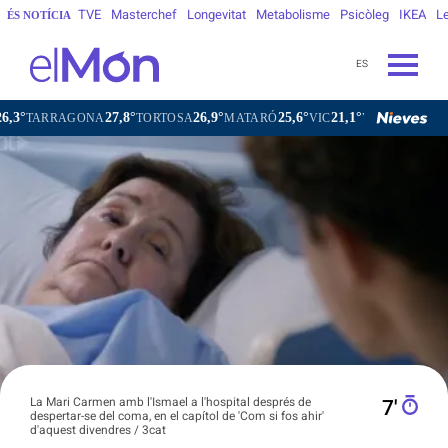
TVE
Masterchef
Longevitat
Metabolisme
Psicòleg
IKEA
Le
ÉS NOTÍCIA
ES
27,8°
26,9°
25,6°
21,1°
RAGONA
TORTOSA
MATARÓ
VIC
VILAFRANCA DEL PENE
La Mari Carmen amb l'Ismael a l'hospital després de
7′
despertar-se del coma, en el capítol de 'Com si fos ahir'
d'aquest divendres / 3cat