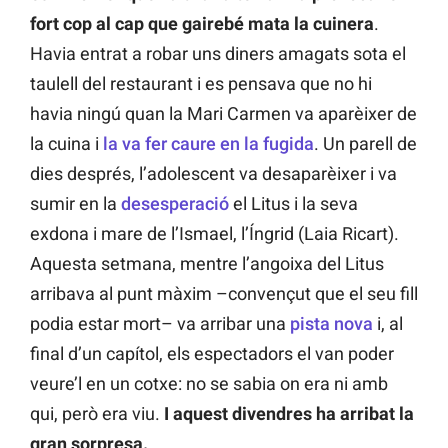
fort cop al cap que gairebé mata la cuinera
.
Havia entrat a robar uns diners amagats sota el
taulell del restaurant i es pensava que no hi
havia ningú quan la Mari Carmen va aparèixer de
la cuina i
la va fer caure en la fugida
. Un parell de
dies després, l’adolescent va desaparèixer i va
sumir en la
desesperació
el Litus i la seva
exdona i mare de l’Ismael, l’Íngrid (Laia Ricart).
Aquesta setmana, mentre l’angoixa del Litus
arribava al punt màxim –convençut que el seu fill
podia estar mort– va arribar una
pista nova
i, al
final d’un capítol, els espectadors el van poder
veure’l en un cotxe: no se sabia on era ni amb
qui, però era viu.
I aquest divendres ha arribat la
gran sorpresa.