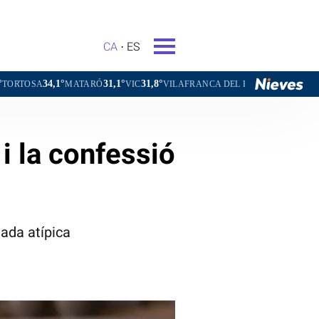
CA
ES
31,1°
31,8°
31,6°
MATARÓ
VIC
VILAFRANCA DEL PENEDÈS
VILANOVA I LA GE
 i la confessió
nada atípica