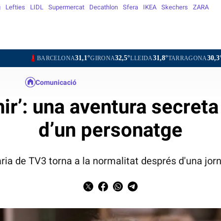
g
Lefties
LIDL
Supermercat
Decathlon
Sfera
IKEA
Skechers
ZARA
31,1°
32,5°
31,8°
30,3°
34,1°
RCELONA
GIRONA
LLEIDA
TARRAGONA
TORTOSA
Comunicació
ir’: una aventura secreta
d’un personatge
ària de TV3 torna a la normalitat després d'una jor