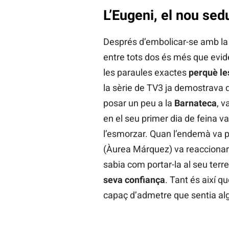
L’Eugeni, el nou sedu
Després d’embolicar-se amb l
entre tots dos és més que evide
les paraules exactes
perquè les
la sèrie de TV3 ja demostrava
posar un peu a la
Barnateca
, v
en el seu primer dia de feina v
l’esmorzar. Quan l’endemà va p
(Àurea Márquez) va reaccionar s
sabia com portar-la al seu terre
seva confiança
. Tant és així q
capaç d’admetre que sentia alg