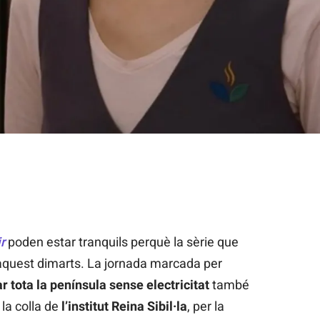
enció que rep de l'Eugeni després d'embolicar-se a 'Com si fos a
r
poden estar tranquils perquè la sèrie que
aquest dimarts. La jornada marcada per
 tota la península sense electricitat
també
 la colla de
l’institut Reina Sibil·la
, per la