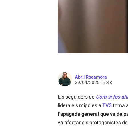
La Cristina està encantada amb l'at
Abril Rocamora
29/04/2025 17:48
Els seguidors de
Com si fos ahi
lidera els migdies a
TV3
torna 
l’apagada general que va deixar
va afectar els protagonistes de