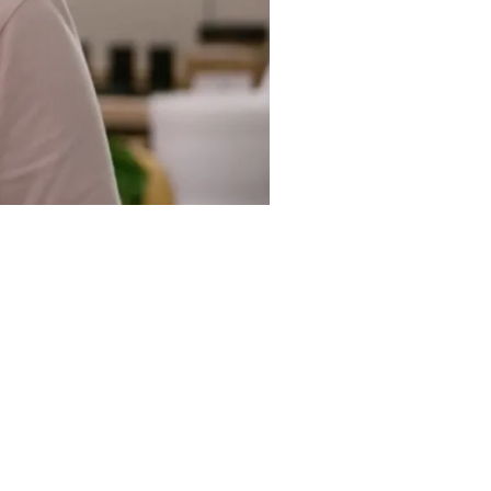
hir' | 3Cat