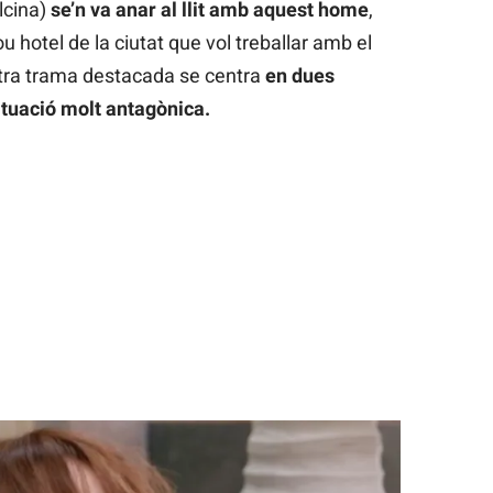
lcina)
se’n va anar al llit amb aquest home
,
u hotel de la ciutat que vol treballar amb el
altra trama destacada se centra
en dues
ituació molt antagònica.