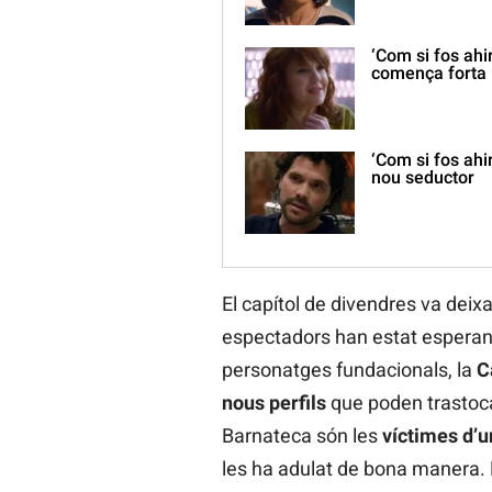
‘Com si fos ahi
comença forta
‘Com si fos ahi
nou seductor
El capítol de divendres va deix
espectadors han estat espera
personatges fundacionals, la
C
nous perfils
que poden trastoca
Barnateca són les
víctimes d’
les ha adulat de bona manera. D