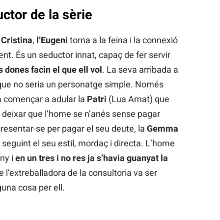
ctor de la sèrie
a
Cristina
,
l’Eugeni
torna a la feina i la connexió
nt. És un seductor innat, capaç de fer servir
 dones facin el que ell vol
. La seva arribada a
 que no seria un personatge simple. Només
a començar a adular la
Patri
(Lua Amat) que
a deixar que l’home se n’anés sense pagar
resentar-se per pagar el seu deute, la
Gemma
eguint el seu estil, mordaç i directa. L’home
ny i
en un tres i no res ja s’havia guanyat la
ue l’extreballadora de la consultoria va ser
una cosa per ell.