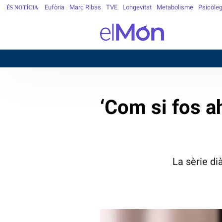
Eufòria
Marc Ribas
TVE
Longevitat
Metabolisme
Psicòle
ÉS NOTÍCIA
BA
‘Com si fos ah
La sèrie di