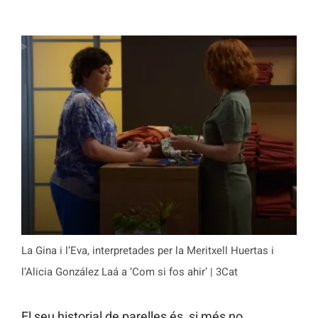
La Gina i l’Eva, interpretades per la Meritxell Huertas i
l’Alicia González Laá a ‘Com si fos ahir’ | 3Cat
El seu historial de parelles és, si més no,