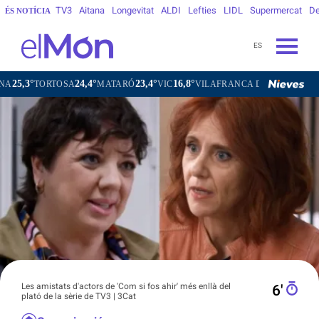
TV3
Aitana
Longevitat
ALDI
Lefties
LIDL
Supermercat
De
ÉS NOTÍCIA
ES
24,4°
23,4°
16,8°
20,9°
OSA
MATARÓ
VIC
VILAFRANCA DEL PENEDÈS
VILANOV
Les amistats d'actors de 'Com si fos ahir' més enllà del
6′
plató de la sèrie de TV3 | 3Cat