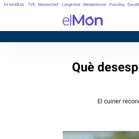
TVE
Masterchef
Longevitat
Metabolisme
Psicòleg
Decat
ÉS NOTÍCIA
BARCE
Què desespe
El cuiner recon