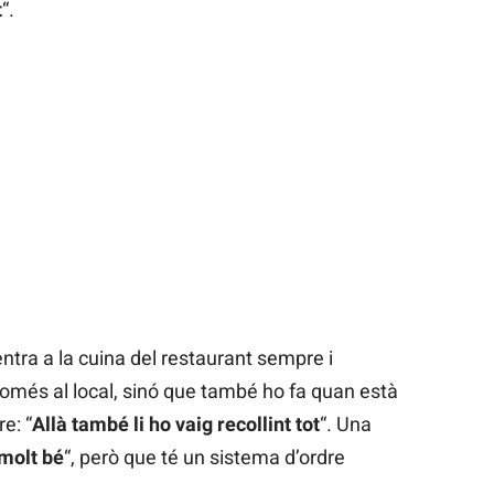
t
“.
entra a la cuina del restaurant sempre i
només al local, sinó que també ho fa quan està
e: “
Allà també li ho vaig recollint tot
“. Una
 molt bé
“, però que té un sistema d’ordre