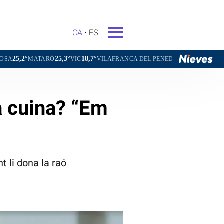
CA
ES
25,3°
18,7°
22,3°
ARÓ
VIC
VILAFRANCA DEL PENEDÈS
VILANOVA I LA GELTR
a cuina? “Em
t li dona la raó