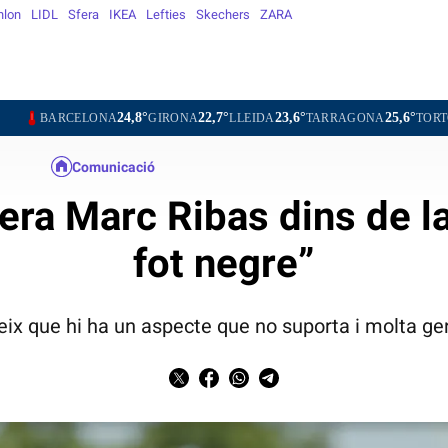
hlon
LIDL
Sfera
IKEA
Lefties
Skechers
ZARA
24,8°
22,7°
23,6°
25,6°
25,2°
LONA
GIRONA
LLEIDA
TARRAGONA
TORTOSA
MAT
Comunicació
ra Marc Ribas dins de l
fot negre”
eix que hi ha un aspecte que no suporta i molta gen