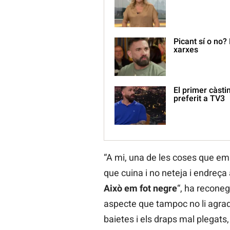
Picant sí o no?
xarxes
El primer càstin
preferit a TV3
“A mi, una de les coses que em
que cuina i no neteja i endreç
Això em fot negre
“, ha reconeg
aspecte que tampoc no li agrad
baietes i els draps mal plegats,