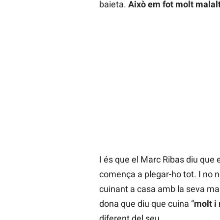
baieta.
Això em fot molt malal
I és que el Marc Ribas diu que 
comença a plegar-ho tot. I no 
cuinant a casa amb la seva mar
dona que diu que cuina “
molt i
diferent del seu.