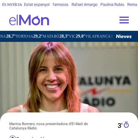
Estat espanyol
famosos
Rafael Amargo
Paulina Rubio
Reina
ÉS NOTÍCIA
29,2°
28,3°
29,0°
27,9°
TOSA
MATARÓ
VIC
VILAFRANCA DEL PENEDÈS
VILANOV
Marina Romero, nova presentadora d'El Matí de
3′
Catalunya Ràdio