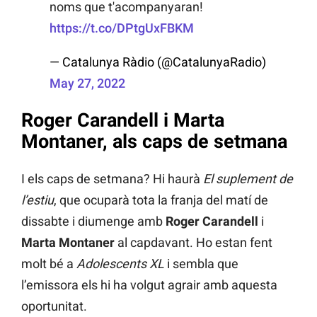
noms que t'acompanyaran!
https://t.co/DPtgUxFBKM
— Catalunya Ràdio (@CatalunyaRadio)
May 27, 2022
Roger Carandell i Marta
Montaner, als caps de setmana
I els caps de setmana? Hi haurà
El suplement de
l’estiu
, que ocuparà tota la franja del matí de
dissabte i diumenge amb
Roger Carandell
i
Marta Montaner
al capdavant. Ho estan fent
molt bé a
Adolescents XL
i sembla que
l’emissora els hi ha volgut agrair amb aquesta
oportunitat.