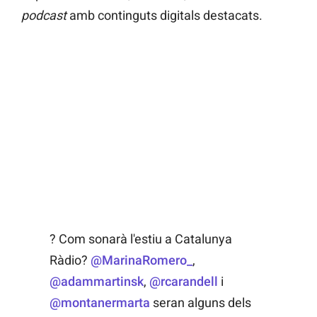
podcast
amb continguts digitals destacats.
? Com sonarà l'estiu a Catalunya
Ràdio?
@MarinaRomero_
,
@adammartinsk
,
@rcarandell
i
@montanermarta
seran alguns dels