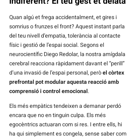
indiferent? El teu gest et delata
Quan algú et frega accidentalment, et gires i
somrius o frunzes el front? Aquest instant parla
del teu nivell d’empatia, tolerància al contacte
físic i gestió de l’espai social. Segons el
neurocientífic Diego Redolar, la nostra amígdala
cerebral reacciona ràpidament davant el “perill”
d’una invasió de l’espai personal, però
el còrtex
prefrontal pot modular aquesta reacció amb
comprensió i control emocional
.
Els més empàtics tendeixen a demanar perdó
encara que no en tinguin culpa. Els més
egocèntrics actuaran com si res. I entre ells, hi
ha qui simplement es congela, sense saber com