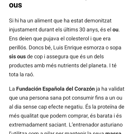
ous
Si hi ha un aliment que ha estat demonitzat
injustament durant els últims 30 anys, és el
ou
.
Ens deien que pujava el colesterol i que era
perillós. Doncs bé, Luis Enrique esmorza o sopa
sis ous
de cop i assegura que és un dels
productes amb més nutrients del planeta. I té
tota la raó.
La
Fundación Española del Corazón
ja ha validat
que una persona sana pot consumir fins a un ou
al dia sense cap efecte negatiu. És la proteïna de
més qualitat que podem comprar, és barata i és
extremadament saciant. L’entrenador asturiano
l’utilitza com a pilar per mantenir la seva
massa