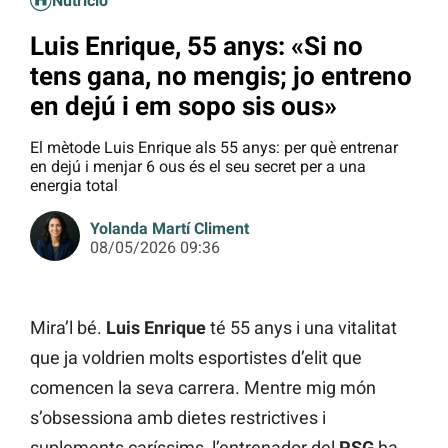
Nutrició
Luis Enrique, 55 anys: «Si no
tens gana, no mengis; jo entreno
en dejú i em sopo sis ous»
El mètode Luis Enrique als 55 anys: per què entrenar
en dejú i menjar 6 ous és el seu secret per a una
energia total
Yolanda Martí Climent
08/05/2026 09:36
Mira’l bé.
Luis Enrique
té 55 anys i una vitalitat
que ja voldrien molts esportistes d’elit que
comencen la seva carrera. Mentre mig món
s’obsessiona amb dietes restrictives i
suplements caríssims, l’entrenador del
PSG
ha