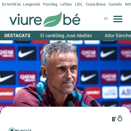
Longevitat
Psicòleg
Lefties
LIDL
Costa Brava
Castells
NA
ÉS NOTÍCIA
ES
DESTACATS
El cardiòleg José Abellán
Aitor Sánch
·
8′