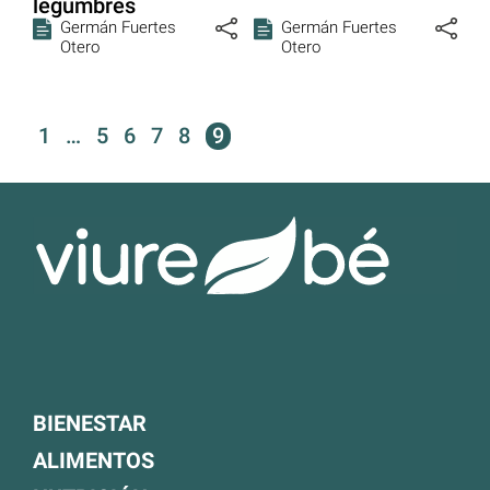
legumbres
Germán Fuertes
Germán Fuertes
Otero
Otero
1
…
5
6
7
8
9
BIENESTAR
ALIMENTOS