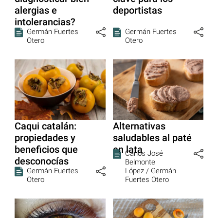
alergias e
deportistas
intolerancias?
Germán Fuertes
Germán Fuertes
Otero
Otero
Caqui catalán:
Alternativas
propiedades y
saludables al paté
beneficios que
en lata
Carlos José
desconocías
Belmonte
Germán Fuertes
López /
Germán
Otero
Fuertes Otero