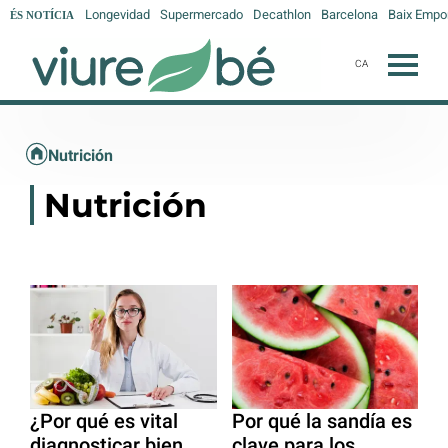
Longevidad
Supermercado
Decathlon
Barcelona
Baix Empo
ÉS NOTÍCIA
CA
Nutrición
Nutrición
¿Por qué es vital
Por qué la sandía es
diagnosticar bien
clave para los