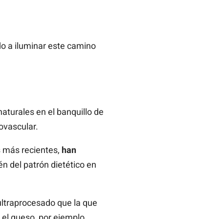
do a iluminar este camino
aturales en el banquillo de
ovascular.
s más recientes,
han
n del patrón dietético en
ultraprocesado que la que
el queso, por ejemplo.