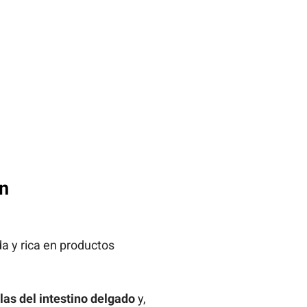
in
a y rica en productos
ulas del intestino delgado
y,