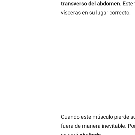
transverso del abdomen
. Este
vísceras en su lugar correcto.
Cuando este músculo pierde su
fuera de manera inevitable. Por
se verá
abultada
.