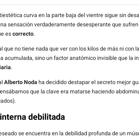
estética curva en la parte baja del vientre sigue sin de
Es una sensación verdaderamente desesperante que sufren
ue es
correcto
.
al que no tiene nada que ver con los kilos de más ni con la
asa acumulada, sino un factor anatómico invisible que la 
iaria
.
al
Alberto Noda
ha decidido destapar el secreto mejor g
 pensábamos que la clave era matarse haciendo abdominal
ados).
interna debilitada
eseado se encuentra en la debilidad profunda de un mús