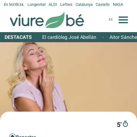
Longevitat
ALDI
Lefties
Catalunya
Castells
NASA
ÉS NOTÍCIA
ES
DESTACATS
El cardiòleg José Abellán
Aitor Sánch
·
5′