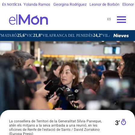
Yolanda Ramos
Georgina Rodríguez
Leonor de Borbón
Elionor
ÉS NOTÍCIA
ES
25,6°
21,8°
24,2°
26
Ó
VIC
VILAFRANCA DEL PENEDÈS
VILANOVA I LA GELTRÚ
La consellera de Territori de la Generalitat Sílvia Paneque,
3′
atén els mitjans a la seva arribada a una reunió, en les
oficines de Renfe de l'estació de Sants / David Zorrakino
(Europa Press)