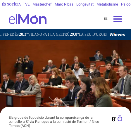
TVE
Masterchef
Marc Ribas
Longevitat
Metabolisme
Psicò
ÉS NOTÍCIA
ES
,3°
29,8°
32,5°
28,9°
VILANOVA I LA GELTRÚ
LA SEU D'URGELL
PUIGCERDÀ
F
Els grups de l'oposició durant la compareixença de la
8′
consellera Sílvia Paneque a la comissió de Territori / Nico
Tomás (ACN)