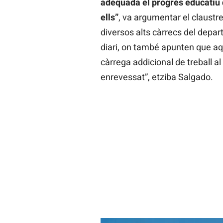
adequada el progrés educatiu 
ells”
, va argumentar el claustr
diversos alts càrrecs del depa
diari, on també apunten que a
càrrega addicional de treball a
enrevessat”, etziba Salgado.