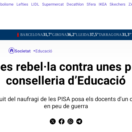
bolisme
Lefties
LIDL
Supermercat
Decathlon
Sfera
IKEA
Skechers
Z
31,7°
36,2°
37,5°
31,3°
34,4°
RCELONA
GIRONA
LLEIDA
TARRAGONA
TORTOSA
Societat
Educació
 es rebel·la contra unes 
conselleria d’Educació
uit del naufragi de les PISA posa els docents d'un 
en peu de guerra