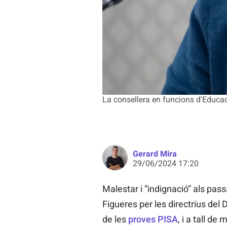
La consellera en funcions d'Educa
Gerard Mira
29/06/2024 17:20
Malestar i “indignació” als pas
Figueres per les directrius del
de les
proves PISA
, i a tall de