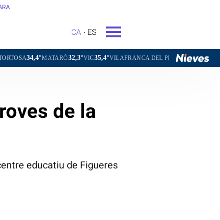
ARA
CA
ES
32,3°
35,4°
31,8°
MATARÓ
VIC
VILAFRANCA DEL PENEDÈS
VILANOVA I LA GE
proves de la
centre educatiu de Figueres