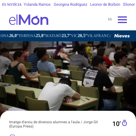
Yolanda Ramos
Georgina Rodríguez
Leonor de Borbón
Elionor
ÉS NOTÍCIA
ES
25,8°
23,7°
20,5°
21,9°
RTOSA
MATARÓ
VIC
VILAFRANCA DEL PENEDÈS
VILANO
Imatge d'arxiu de diversos alumnes a l'aula / Jorge Gil
10′
(Europa Press)