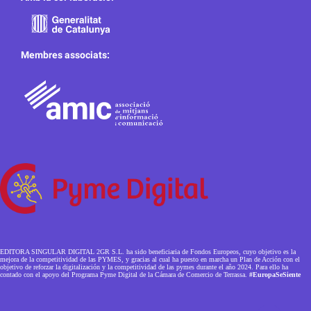
Membres associats:
EDITORA SINGULAR DIGITAL 2GR S.L. ha sido beneficiaria de Fondos Europeos, cuyo objetivo es la
mejora de la competitividad de las PYMES, y gracias al cual ha puesto en marcha un Plan de Acción con el
objetivo de reforzar la digitalización y la competitividad de las pymes durante el año 2024. Para ello ha
contado con el apoyo del Programa Pyme Digital de la Cámara de Comercio de Terrassa.
#EuropaSeSiente