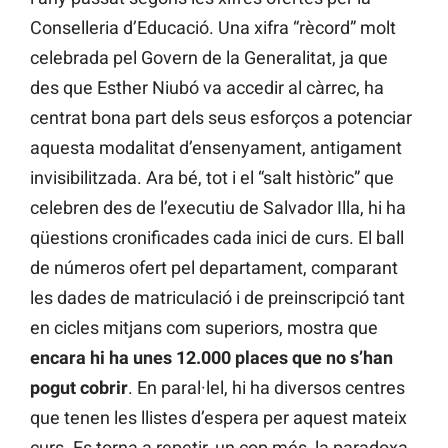
Conselleria d’Educació. Una xifra “rècord” molt
celebrada pel Govern de la Generalitat, ja que
des que Esther Niubó va accedir al càrrec, ha
centrat bona part dels seus esforços a potenciar
aquesta modalitat d’ensenyament, antigament
invisibilitzada. Ara bé, tot i el “salt històric” que
celebren des de l’executiu de Salvador Illa, hi ha
qüestions cronificades cada inici de curs. El ball
de números ofert pel departament, comparant
les dades de matriculació i de preinscripció tant
en cicles mitjans com superiors, mostra que
encara hi ha unes 12.000 places que no s’han
pogut cobrir
. En paral·lel, hi ha diversos centres
que tenen les llistes d’espera per aquest mateix
curs. Es torna a repetir, un cop més, la paradoxa