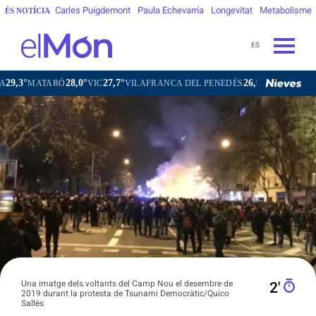
Carles Puigdemont
Paula Echevarría
Longevitat
Metabolisme
ÉS NOTÍCIA
ES
28,0°
27,7°
26,9°
MATARÓ
VIC
VILAFRANCA DEL PENEDÈS
VILANOVA I LA G
Una imatge dels voltants del Camp Nou el desembre de
2′
2019 durant la protesta de Tsunami Democràtic/Quico
Sallés