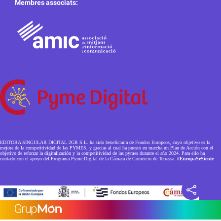
Membres associats:
EDITORA SINGULAR DIGITAL 2GR S.L. ha sido beneficiaria de Fondos Europeos, cuyo objetivo es la
mejora de la competitividad de las PYMES, y gracias al cual ha puesto en marcha un Plan de Acción con el
objetivo de reforzar la digitalización y la competitividad de las pymes durante el año 2024. Para ello ha
contado con el apoyo del Programa Pyme Digital de la Cámara de Comercio de Terrassa.
#EuropaSeSiente