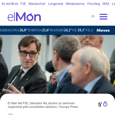
TVE
Masterchef
Longevitat
Metabolisme
Psicòleg
IKEA
Le
ÉS NOTÍCIA
ES
26,8°
25,6°
24,2°
19,1°
2
NA
TORTOSA
MATARÓ
VIC
VILAFRANCA DEL PENEDÈS
El líder del PSC, Salvador Illa, durant un seminari
5′
organitzat pels socialistes catalans / Europa Press