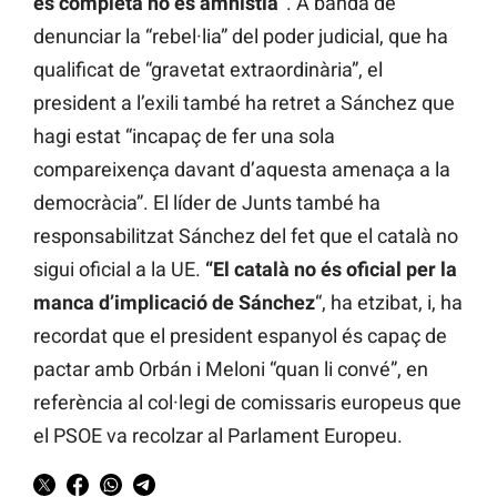
és completa no és amnistia”
. A banda de
denunciar la “rebel·lia” del poder judicial, que ha
qualificat de “gravetat extraordinària”, el
president a l’exili també ha retret a Sánchez que
hagi estat “incapaç de fer una sola
compareixença davant d’aquesta amenaça a la
democràcia”. El líder de Junts també ha
responsabilitzat Sánchez del fet que el català no
sigui oficial a la UE.
“El català no és oficial per la
manca d’implicació de Sánchez
“, ha etzibat, i, ha
recordat que el president espanyol és capaç de
pactar amb Orbán i Meloni “quan li convé”, en
referència al col·legi de comissaris europeus que
el PSOE va recolzar al Parlament Europeu.