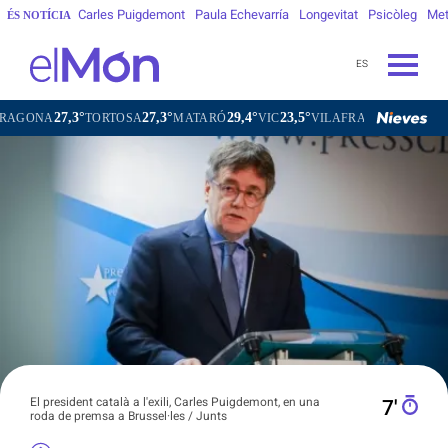
Carles Puigdemont
Paula Echevarría
Longevitat
Psicòleg
Met
ÉS NOTÍCIA
ES
,3°
27,3°
29,4°
23,5°
25,6°
TORTOSA
MATARÓ
VIC
VILAFRANCA DEL PENEDÈS
V
El president català a l'exili, Carles Puigdemont, en una
7′
roda de premsa a Brussel·les / Junts