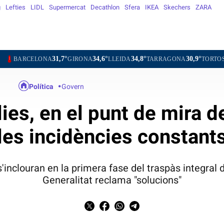
g
Lefties
LIDL
Supermercat
Decathlon
Sfera
IKEA
Skechers
ZARA
31,7°
34,6°
34,8°
30,9°
35,1°
A
GIRONA
LLEIDA
TARRAGONA
TORTOSA
MATARÓ
Política
Govern
ies, en el punt de mira de
les incidències constant
s'inclouran en la primera fase del traspàs integral d
Generalitat reclama "solucions"