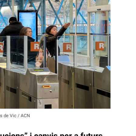
es de Vic / ACN
lucions” i canvis per a futurs