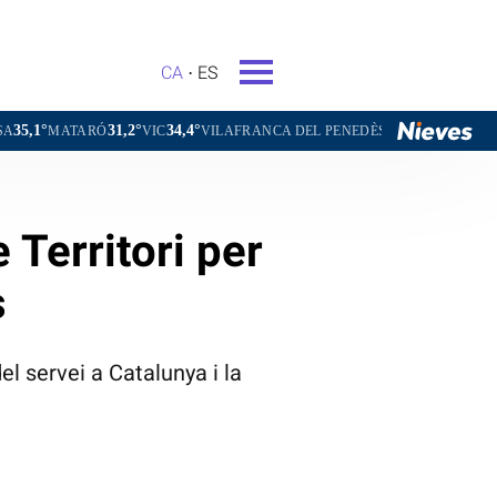
CA
ES
31,2°
34,4°
31,6°
31,6
VIC
VILAFRANCA DEL PENEDÈS
VILANOVA I LA GELTRÚ
 Territori per
s
el servei a Catalunya i la