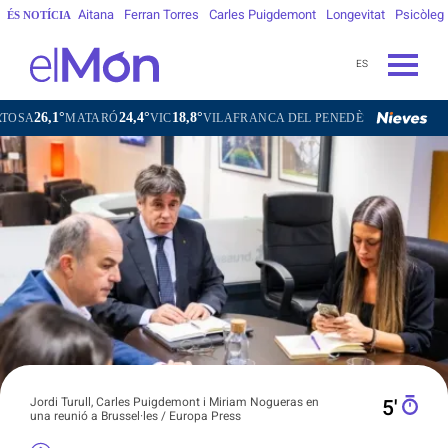
Aitana
Ferran Torres
Carles Puigdemont
Longevitat
Psicòleg
ÉS NOTÍCIA
ES
24,4°
18,8°
21,4°
TARÓ
VIC
VILAFRANCA DEL PENEDÈS
VILANOVA I LA GELT
Jordi Turull, Carles Puigdemont i Miriam Nogueras en
5′
una reunió a Brussel·les / Europa Press