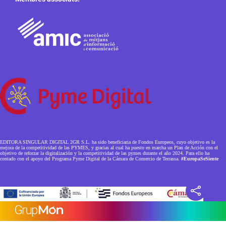
EDITORA SINGULAR DIGITAL 2GR S.L. ha sido beneficiaria de Fondos Europeos, cuyo objetivo es la
mejora de la competitividad de las PYMES, y gracias al cual ha puesto en marcha un Plan de Acción con el
objetivo de reforzar la digitalización y la competitividad de las pymes durante el año 2024. Para ello ha
contado con el apoyo del Programa Pyme Digital de la Cámara de Comercio de Terrassa.
#EuropaSeSiente