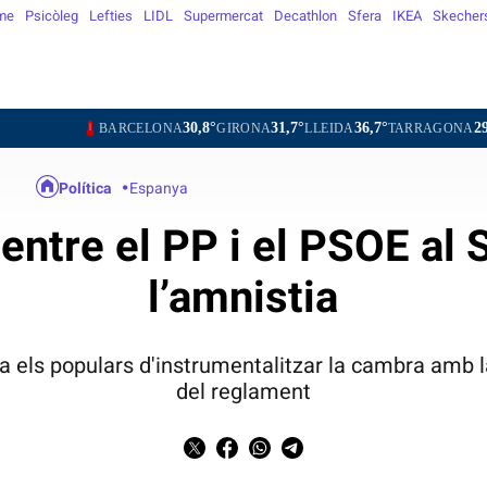
me
Psicòleg
Lefties
LIDL
Supermercat
Decathlon
Sfera
IKEA
Skecher
30,8°
31,7°
36,7°
29,8°
3
BARCELONA
GIRONA
LLEIDA
TARRAGONA
TORTOSA
Política
Espanya
entre el PP i el PSOE al 
l’amnistia
sa els populars d'instrumentalitzar la cambra amb 
del reglament