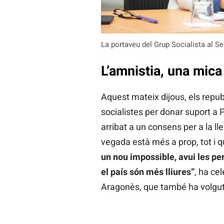
La portaveu del Grup Socialista al S
L’amnistia, una mic
Aquest mateix dijous, els repu
socialistes per donar suport a 
arribat a un consens per a la ll
vegada està més a prop, tot i 
un nou impossible, avui les 
el país són més lliures”
, ha ce
Aragonès, que també ha volgut r