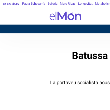
Paula Echevarría
Eufòria
Marc Ribas
Longevitat
Metabolis
ÉS NOTÍCIA
Batussa 
La portaveu socialista acu