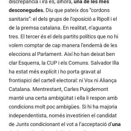
discrepància i ira és, alhora,
una de les més
desconegudes.
Diu que pateix dos “cordons
sanitaris”: el dels grups de l’oposició a Ripoll i el
de la premsa catalana. En realitat, n’aguanta
tres. El tercer és el dels partits polítics que no hi
volem comptar de cap manera l’endemà de les
eleccions al Parlament. Així ho han deixat ben
clar Esquerra, la CUP i els Comuns. Salvador Illa
ha estat més explícit i ho porta gravat al
frontispici del cartell electoral: ni Vox ni Aliança
Catalana. Mentrestant, Carles Puigdemont
manté una certa ambigüitat i ella li respon amb
condicions molt poc ambigües. Si hi ha majoria
independentista, només investirien el candidat
de Junts condicionant el vot a l’acceptació d’
una