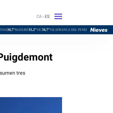
CA
ES
31,2°
34,7°
31,6°
ARÓ
VIC
VILAFRANCA DEL PENEDÈS
VILANOVA I LA GELTR
i Puigdemont
 sumen tres