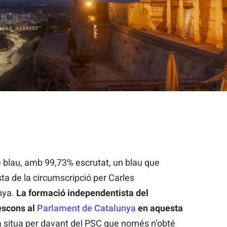
ncipals atractius del patrimoni cultural de les Terres de Lleida /
t de blau, amb 99,73% escrutat, un blau que
ta de la circumscripció per Carles
nya.
La formació independentista del
 escons al
Parlament de Catalunya
en aquesta
la situa per davant del PSC que només n’obté