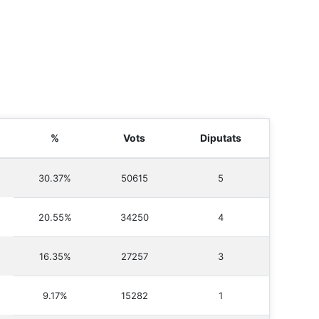
%
Vots
Diputats
30.37%
50615
5
20.55%
34250
4
16.35%
27257
3
9.17%
15282
1