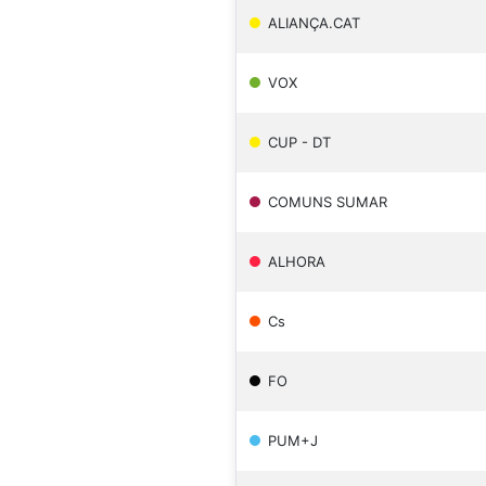
ALIANÇA.CAT
VOX
CUP - DT
COMUNS SUMAR
ALHORA
Cs
FO
PUM+J