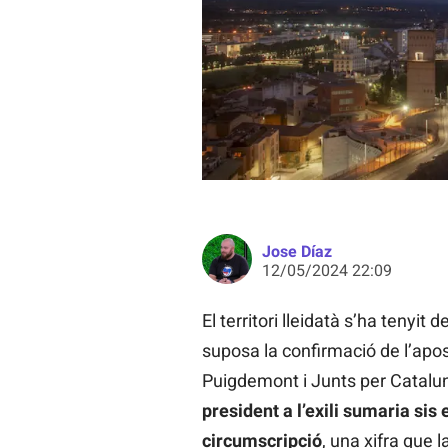
La Seu Vella de Lleida, un dels pri
de la Diputació de Lleida
Jose Díaz
12/05/2024 22:09
El territori lleidatà s’ha tenyi
suposa la confirmació de l’apos
Puigdemont i Junts per Catalu
president a l’exili sumaria sis
circumscripció
, una xifra que 