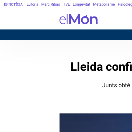
Eufòria
Marc Ribas
TVE
Longevitat
Metabolisme
Psicòle
ÉS NOTÍCIA
BARCE
Lleida conf
Junts obté