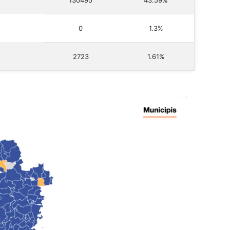
130495
43.59%
0
1.3%
2723
1.61%