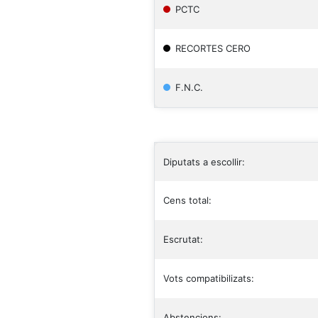
PCTC
RECORTES CERO
F.N.C.
Diputats a escollir:
Cens total:
Escrutat:
Vots compatibilizats:
Abstencions: