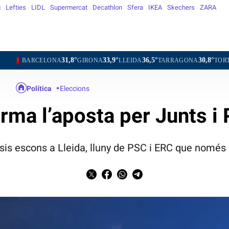
g
Lefties
LIDL
Supermercat
Decathlon
Sfera
IKEA
Skechers
ZARA
31,8°
33,9°
36,5°
30,8°
34,7°
LONA
GIRONA
LLEIDA
TARRAGONA
TORTOSA
MAT
Política
Eleccions
irma l’aposta per Junts 
 sis escons a Lleida, lluny de PSC i ERC que només