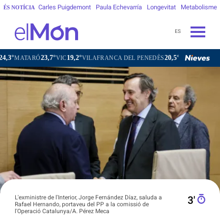
Carles Puigdemont
Paula Echevarría
Longevitat
Metabolisme
ÉS NOTÍCIA
ES
23,7°
19,2°
20,5°
ATARÓ
VIC
VILAFRANCA DEL PENEDÈS
VILANOVA I LA GEL
L'exministre de l'Interior, Jorge Fernández Díaz, saluda a
3′
Rafael Hernando, portaveu del PP a la comissió de
l'Operació Catalunya/A. Pérez Meca