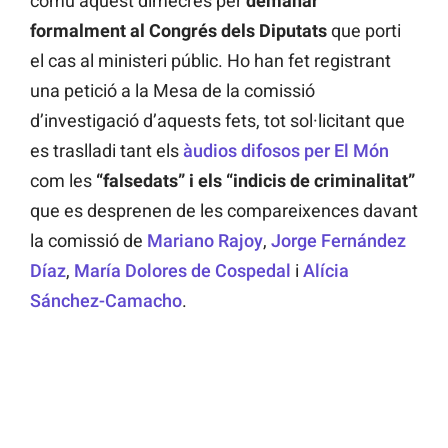
comú aquest dimecres per
demanar
formalment
al Congrés dels Diputats
que porti
el cas al ministeri públic. Ho han fet registrant
una petició a la Mesa de la comissió
d’investigació d’aquests fets, tot sol·licitant que
es traslladi tant els
àudios difosos per El Món
com les
“falsedats” i els “indicis de criminalitat”
que es desprenen de les compareixences davant
la comissió de
Mariano Rajoy
,
Jorge Fernández
Díaz
,
María Dolores de Cospedal
i
Alícia
Sánchez-Camacho
.