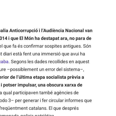
scalia Anticorrupció i l’Audiència Nacional van
2014 i que El Món ha destapat ara, no para de
el que fa és confirmar sospites antigues. Són
t diari està fent una immersió que avui ha
caba
. Segons les dades recollides en aquest
eure –possiblement un error del sistema–,
rior de l’última etapa socialista prèvia a
i potser impulsar, una obscura xarxa de
la qual participaven també agències de
o 3– per generar i fer circular informes que
, freqüentment catalans. El que després
anomenada
policia patriòtica
.