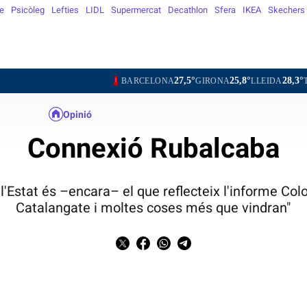
e
Psicòleg
Lefties
LIDL
Supermercat
Decathlon
Sfera
IKEA
Skechers
27,5°
25,8°
28,3°
BARCELONA
GIRONA
LLEIDA
TARRAGON
Opinió
Connexió Rubalcaba
 i l'Estat és –encara– el que reflecteix l'informe C
Catalangate i moltes coses més que vindran"