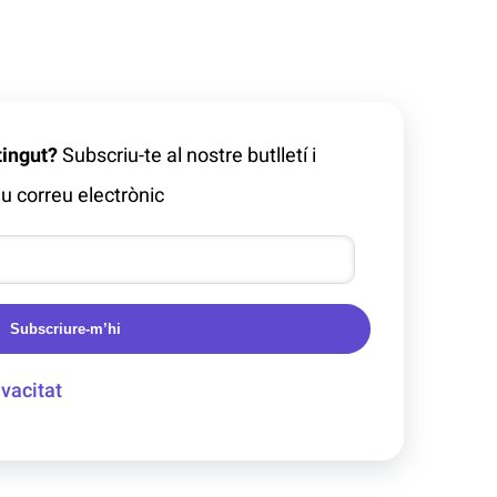
tingut?
Subscriu-te al nostre butlletí i
u correu electrònic
Subscriure-m’hi
ivacitat