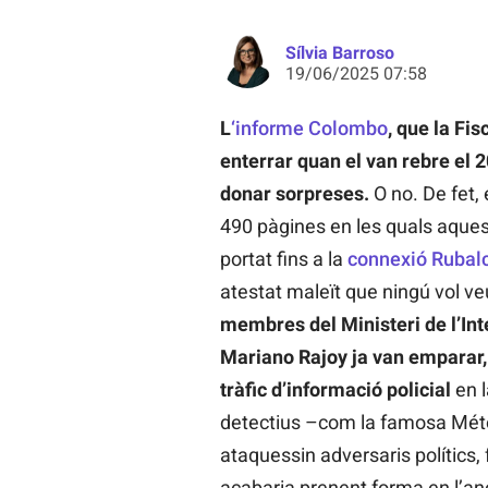
Sílvia Barroso
19/06/2025 07:58
L
‘informe Colombo
, que la Fi
enterrar quan el van rebre el 
donar sorpreses.
O no. De fet, 
490 pàgines en les quals aques
portat fins a la
connexió Rubal
atestat maleït que ningú vol v
membres del Ministeri de l’Inte
Mariano Rajoy ja van emparar, 
tràfic d’informació policial
en 
detectius –com la famosa Métod
ataquessin adversaris polítics
acabaria prenent forma en l’