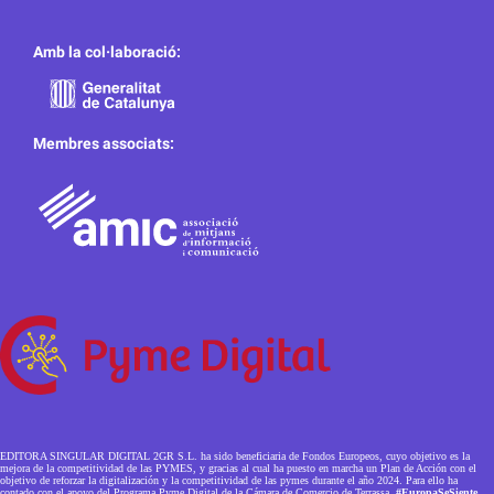
Amb la col·laboració:
Membres associats:
EDITORA SINGULAR DIGITAL 2GR S.L. ha sido beneficiaria de Fondos Europeos, cuyo objetivo es la
mejora de la competitividad de las PYMES, y gracias al cual ha puesto en marcha un Plan de Acción con el
objetivo de reforzar la digitalización y la competitividad de las pymes durante el año 2024. Para ello ha
contado con el apoyo del Programa Pyme Digital de la Cámara de Comercio de Terrassa.
#EuropaSeSiente