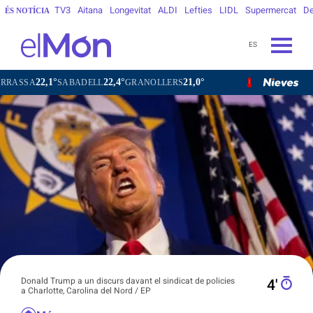
TV3
Aitana
Longevitat
ALDI
Lefties
LIDL
Supermercat
De
ÉS NOTÍCIA
ES
22,4°
21,0°
24,3°
20
SABADELL
GRANOLLERS
BARCELONA
GIRONA
Donald Trump a un discurs davant el sindicat de policies
4′
a Charlotte, Carolina del Nord / EP