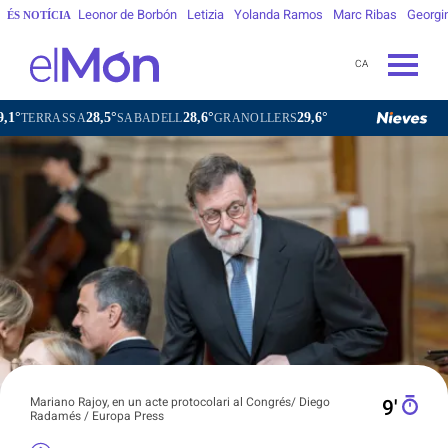
Leonor de Borbón
Letizia
Yolanda Ramos
Marc Ribas
Georgi
ÉS NOTÍCIA
CA
28,5°
28,6°
29,6°
28,8°
A
SABADELL
GRANOLLERS
BARCELONA
GI
Mariano Rajoy, en un acte protocolari al Congrés/ Diego
9′
Radamés / Europa Press