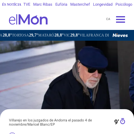
TVE
Marc Ribas
Eufòria
Masterchef
Longevidad
Psicólogo
ÉS NOTÍCIA
CA
29,7°
28,8°
29,8°
28,1°
SA
MATARÓ
VIC
VILAFRANCA DEL PENEDÈS
VILANOVA
Villarejo en los juzgados de Andorra el pasado 4 de
9′
noviembre/Maricel Blanc/EP